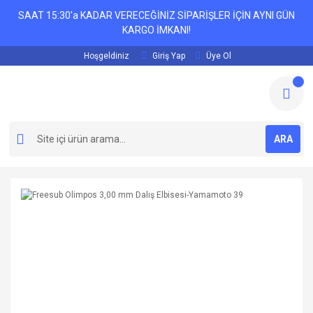
SAAT 15:30'a KADAR VERECEĞİNİZ SİPARİŞLER İÇİN AYNI GÜN
KARGO İMKANI!
Hoşgeldiniz
Giriş Yap
Üye Ol
ARA