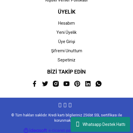
Kişisel Veriler Politikası
ÜYELİK
Hesabım
Yeni Üyelik
Üye Girişi
Şifremi Unuttum
Sepetiniz
BİZİ TAKİP EDİN
© Tüm hakları saklıdır. Kredi kartı bilgileriniz 256bit SSL sertifikası ile
korunmaktadır.
Whatsapp Destek Hattı
ile
ideasoft
e-