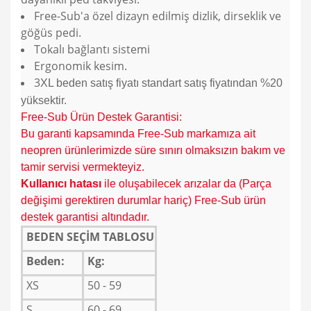
Free-Sub'a özel dizayn edilmiş dizlik, dirseklik ve
göğüs pedi.
Tokalı bağlantı sistemi
Ergonomik kesim.
3
XL beden satış fiyatı standart satış fiyatından %20
yüksektir.
Free-Sub Ürün Destek Garantisi:
Bu garanti kapsamında Free-Sub markamıza ait
neopren ürünlerimizde süre sınırı olmaksızın bakım ve
tamir servisi vermekteyiz.
K
ullanıcı hatası
ile oluşabilecek arızalar da (Parça
değişimi gerektiren durumlar hariç) Free-Sub ürün
destek garantisi altındadır.
BEDEN SEÇİM TABLOSU
Beden:
Kg:
XS
50 - 59
S
60 - 69