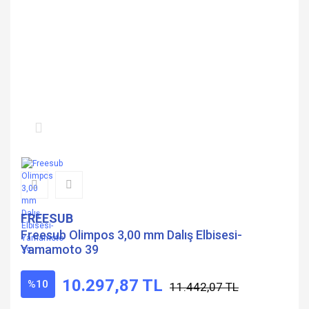
FREESUB
Freesub Olimpos 3,00 mm Dalış Elbisesi-
Yamamoto 39
10.297,87 TL
%10
11.442,07 TL