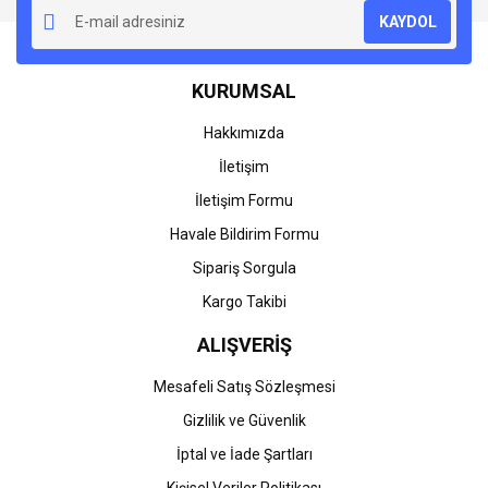
Ürün resmi kalitesiz, bozuk veya görüntülenemiyor.
KAYDOL
Ürün açıklamasında eksik bilgiler bulunuyor.
Ürün bilgilerinde hatalar bulunuyor.
KURUMSAL
Ürün fiyatı diğer sitelerden daha pahalı.
Bu ürüne benzer farklı alternatifler olmalı.
Hakkımızda
İletişim
İletişim Formu
Havale Bildirim Formu
Gönder
Sipariş Sorgula
Kargo Takibi
ALIŞVERİŞ
Mesafeli Satış Sözleşmesi
Gizlilik ve Güvenlik
İptal ve İade Şartları