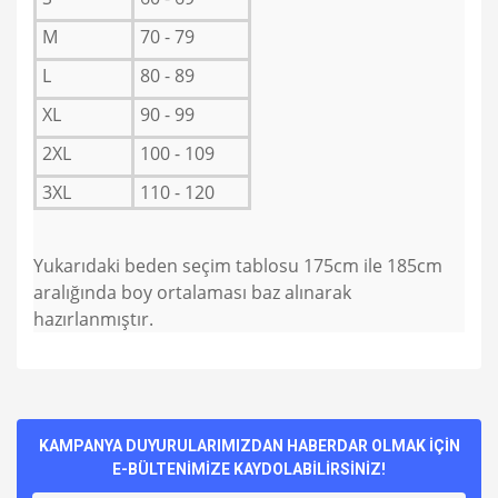
M
70 - 79
L
80 - 89
XL
90 - 99
2XL
100 - 109
3XL
110 - 120
Yukarıdaki beden seçim tablosu 175cm ile 185cm
aralığında boy ortalaması baz alınarak
hazırlanmıştır.
Bu ürünün fiyat bilgisi, resim, ürün açıklamalarında ve diğer
konularda yetersiz gördüğünüz noktaları öneri formunu
Bu ürüne ilk yorumu siz yapın!
kullanarak tarafımıza iletebilirsiniz.
Görüş ve önerileriniz için teşekkür ederiz.
KAMPANYA DUYURULARIMIZDAN HABERDAR OLMAK İÇİN
E-BÜLTENİMİZE KAYDOLABİLİRSİNİZ!
Yorum Yaz