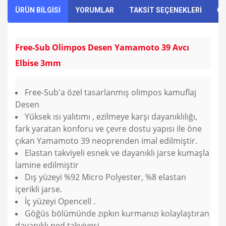
ÜRÜN BİLGİSİ
YORUMLAR
TAKSİT SEÇENEKLERİ
ÖN
Free-Sub Olimpos Desen Yamamoto 39 Avcı
Elbise 3mm
Free-Sub'a özel tasarlanmış olimpos kamuflaj
Desen
Yüksek ısı yalıtımı , ezilmeye karşı dayanıklılığı,
fark yaratan konforu ve çevre dostu yapısı ile öne
çıkan Yamamoto 39 neoprenden imal edilmiştir.
Elastan takviyeli esnek ve dayanıklı jarse kumaşla
lamine edilmiştir
Dış yüzeyi %92 Micro Polyester, %8 elastan
içerikli jarse.
İç yüzeyi Opencell .
Göğüs bölümünde zıpkın kurmanızı kolaylaştıran
dayanıklı ped takviyesi.