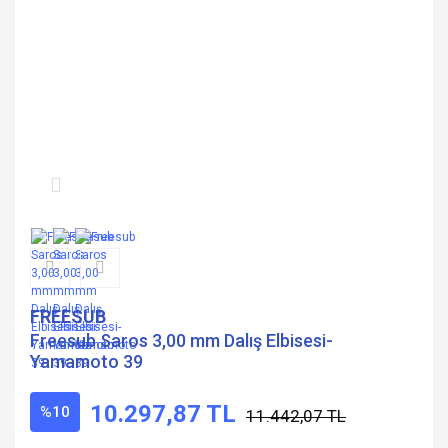
FREESUB
Freesub Saros 3,00 mm Dalış Elbisesi-
Yamamoto 39
10.297,87 TL
%10
11.442,07 TL