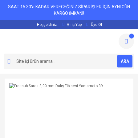
SAAT 15:30'a KADAR VERECEĞİNİZ SİPARİŞLER İÇİN AYNI GÜN
KARGO İMKANI!
Hoşgeldiniz
Giriş Yap
Üye Ol
ARA