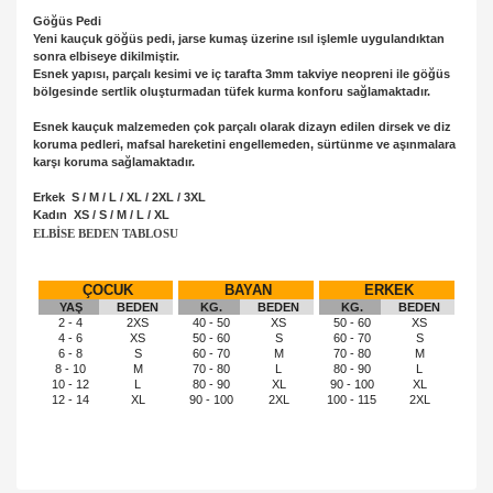
Göğüs Pedi
Yeni kauçuk göğüs pedi, jarse kumaş üzerine ısıl işlemle uygulandıktan
sonra elbiseye dikilmiştir.
Esnek yapısı, parçalı kesimi ve iç tarafta 3mm takviye neopreni ile göğüs
bölgesinde sertlik oluşturmadan tüfek kurma konforu sağlamaktadır.
Esnek kauçuk malzemeden çok parçalı olarak dizayn edilen dirsek ve diz
koruma pedleri, mafsal hareketini engellemeden, sürtünme ve aşınmalara
karşı koruma sağlamaktadır.
Erkek S / M / L / XL / 2XL / 3XL
Kadın XS / S / M / L / XL
ELBİSE BEDEN TABLOSU
ÇOCUK
BAYAN
ERKEK
YAŞ
BEDEN
KG.
BEDEN
KG.
BEDEN
2 - 4
2XS
40 - 50
XS
50 - 60
XS
4 - 6
XS
50 - 60
S
60 - 70
S
6 - 8
S
60 - 70
M
70 - 80
M
8 - 10
M
70 - 80
L
80 - 90
L
10 - 12
L
80 - 90
XL
90 - 100
XL
12 - 14
XL
90 - 100
2XL
100 - 115
2XL