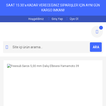
SAAT 15:30'a KADAR VERECEĞİNİZ SİPARİŞLER İÇİN AYNI GÜN
KARGO İMKANI!
Hoşgeldiniz
Giriş Yap
Üye Ol
ARA