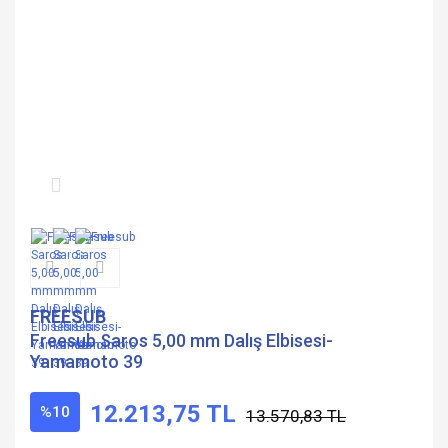
FREESUB
Freesub Saros 5,00 mm Dalış Elbisesi-
Yamamoto 39
12.213,75 TL
%10
13.570,83 TL