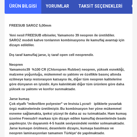
ÜRÜN BİLGİSİ
YORUMLAR
TAKSİT SEÇENEKLERİ
ÖN
FREESUB SAROZ 5,00mm
Yeni nesil FREESUB elbiseler, Yamamoto 39 neopren ile üretildiler.
SAROZ modeli kahve tonlarının kombinasyonu ile kamuflaj avantajı için
dizayn edildiler.
Dış taraf kamuflaj jarse, iç taraf open cell neoprendir.
Neopren
Yamamoto39 %100 CR (Chloropren Rubber) neopren, yüksek esnekliği,
malzeme yoğunluğu, mükemmel ısı yalıtımı ve özellikle basınç altında
ezilmeye karşı restorasyon katsayısı ile, diğer tüm neopren kalitelerine
göre dünyanın en iyisidir. Aynı kalınlıktaki diğer tüm ürünlere göre daha
yüksek ısı yalıtımı ve konfor sunmaktadır.
Jarse kumaş
Çok elyaflı "mikrofibre polyester” ve Invista Lycra® ipliklerle yuvarlak
örgü makinelerinde üretilmiştir. Bu kombinasyon her yöne mükemmel
esneme sağlamakta, ipeksi yüzeyi ile daha az su tutmaktadır. Ham kumaş
üzerine Freesub® markası için dizayn edilen kamuflaj desenlerinde baskı
yapılmıştır. Uv dayanımlı 4-5 haslık seviyesindeki renkler solmamaktadır.
Jarse kumaşın örülmesi, desenlerin dizaynı, kumaşa basılması ve
neopren laminasyonları tamamen Türkiye’ de yapılmaktadır.