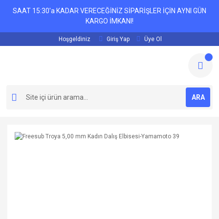
SAAT 15:30'a KADAR VERECEĞİNİZ SİPARİŞLER İÇİN AYNI GÜN
KARGO İMKANI!
Hoşgeldiniz
Giriş Yap
Üye Ol
ARA