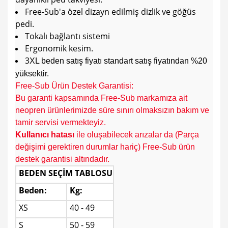
Free-Sub'a özel dizayn edilmiş dizlik ve göğüs
pedi.
Tokalı bağlantı sistemi
Ergonomik kesim.
3
XL beden satış fiyatı standart satış fiyatından %20
yüksektir.
Free-Sub Ürün Destek Garantisi:
Bu garanti kapsamında Free-Sub markamıza ait
neopren ürünlerimizde süre sınırı olmaksızın bakım ve
tamir servisi vermekteyiz.
K
ullanıcı hatası
ile oluşabilecek arızalar da (Parça
değişimi gerektiren durumlar hariç) Free-Sub ürün
destek garantisi altındadır.
BEDEN SEÇİM TABLOSU
Beden:
Kg:
XS
40 - 49
S
50 - 59