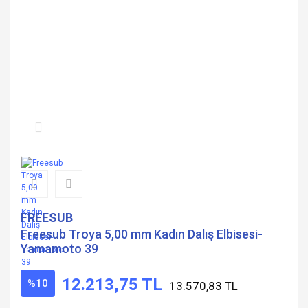
FREESUB
Freesub Troya 5,00 mm Kadın Dalış Elbisesi-
Yamamoto 39
12.213,75 TL
%10
13.570,83 TL