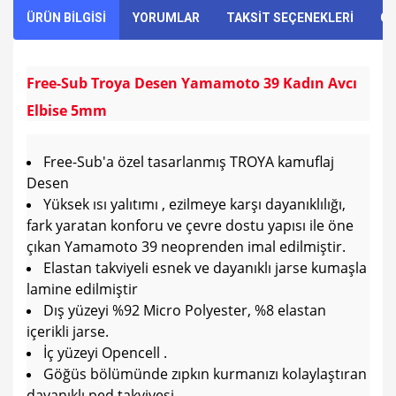
ÜRÜN BİLGİSİ
YORUMLAR
TAKSİT SEÇENEKLERİ
ÖN
Free-Sub Troya Desen Yamamoto 39 Kadın Avcı
Elbise 5mm
Free-Sub'a özel tasarlanmış TROYA kamuflaj
Desen
Yüksek ısı yalıtımı , ezilmeye karşı dayanıklılığı,
fark yaratan konforu ve çevre dostu yapısı ile öne
çıkan Yamamoto 39 neoprenden imal edilmiştir.
Elastan takviyeli esnek ve dayanıklı jarse kumaşla
lamine edilmiştir
Dış yüzeyi %92 Micro Polyester, %8 elastan
içerikli jarse.
İç yüzeyi Opencell .
Göğüs bölümünde zıpkın kurmanızı kolaylaştıran
dayanıklı ped takviyesi.