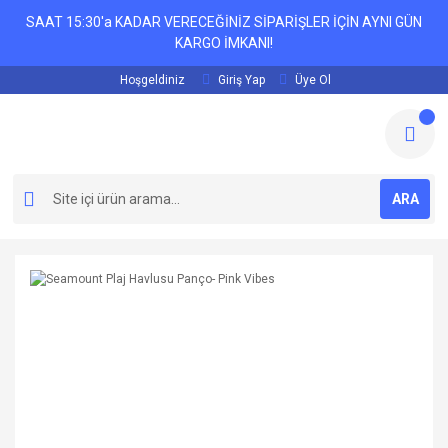
SAAT 15:30'a KADAR VERECEĞİNİZ SİPARİŞLER İÇİN AYNI GÜN
KARGO İMKANI!
Hoşgeldiniz
Giriş Yap
Üye Ol
ARA