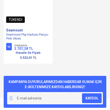
TÜKENDİ
Seamount
Seamount Plaj Havlusu Panço-
Pink Vibes
3.902,50 TL
%5
3.707,38 TL
Havale ile Fiyatı
3.522,01 TL
KAMPANYA DUYURULARIMIZDAN HABERDAR OLMAK İÇİN
E-BÜLTENİMİZE KAYDOLABİLİRSİNİZ!
KAYDOL