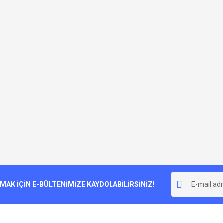
K İÇİN E-BÜLTENİMİZE KAYDOLABİLİRSİNİZ!