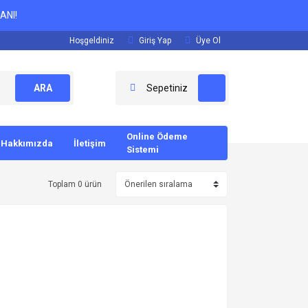
ANI!
Hoşgeldiniz
Giriş Yap
Üye Ol
ARA
Sepetiniz
Online Ödeme
Hakkımızda
İletişim
Sistemi
Toplam 0 ürün