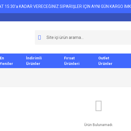
T 15:30'a KADAR VERECEĞİNİZ SİPARİŞLER İÇİN AYNI GÜN KARGO İMK
En
İndirimli
Fırsat
Outlet
Yeniler
Ürünler
Ürünleri
Ürünler
Ürün Bulunamadı.