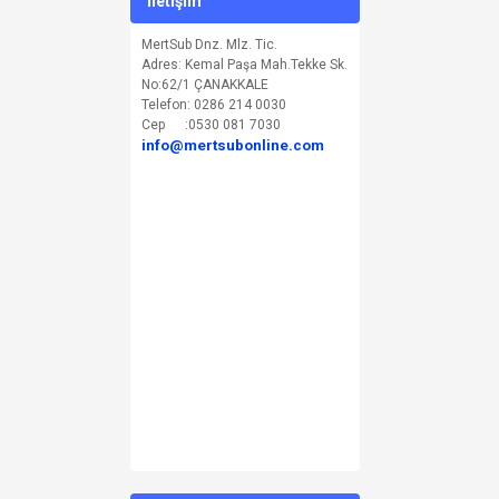
İletişim
MertSub Dnz. Mlz. Tic.
Adres: Kemal Paşa Mah.Tekke Sk.
No:62/1 ÇANAKKALE
Telefon: 0286 214 0030
Cep :0530 081 7030
info@mertsubonline.com