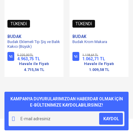
TÜKENDİ
TÜKENDİ
BUDAK
BUDAK
Budak Eklemeli Tip Şiş ve Balık
Budak Krom Makara
Kakıcı (Büyük)
5.225,00 TL
1.118,64 TL
%5
%5
4.963,75 TL
1.062,71 TL
Havale ile Fiyatı
Havale ile Fiyatı
4.715,56 TL
1.009,58 TL
KAMPANYA DUYURULARIMIZDAN HABERDAR OLMAK İÇİN
E-BÜLTENİMİZE KAYDOLABİLİRSİNİZ!
KAYDOL