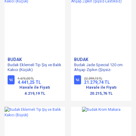
BUDAK
BUDAK
Budak Eklemeli Tip Şiş ve Balık
Budak Jade Special 120 cm
Kakıcı (Küçük)
Ahşap Zıpkın (Şişsiz-
Lastiksiz)
4.675,00 TL
22.399,73 TL
%5
%5
4.441,25 TL
21.279,74 TL
Havale ile Fiyatı
Havale ile Fiyatı
4.219,19 TL
20.215,76 TL