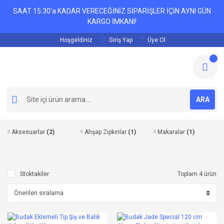
SAAT 15:30'a KADAR VERECEĞİNİZ SİPARİŞLER İÇİN AYNI GÜN
KARGO İMKANI!
Hoşgeldiniz
Giriş Yap
Üye Ol
ARA
Aksesuarlar
(2)
Ahşap Zıpkınlar
(1)
Makaralar
(1)
Stoktakiler
Toplam 4 ürün