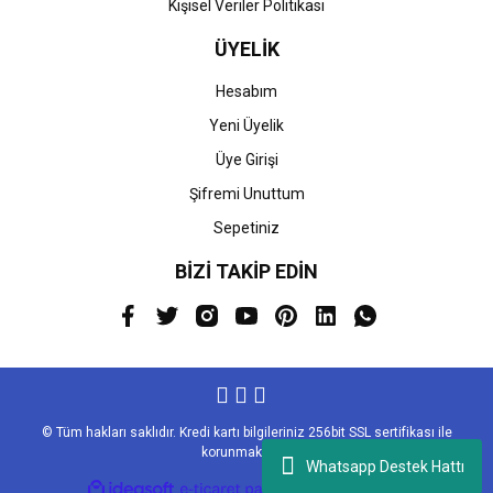
Kişisel Veriler Politikası
ÜYELİK
Hesabım
Yeni Üyelik
Üye Girişi
Şifremi Unuttum
Sepetiniz
BİZİ TAKİP EDİN
© Tüm hakları saklıdır. Kredi kartı bilgileriniz 256bit SSL sertifikası ile
korunmaktadır.
Whatsapp Destek Hattı
ile
ideasoft
e-