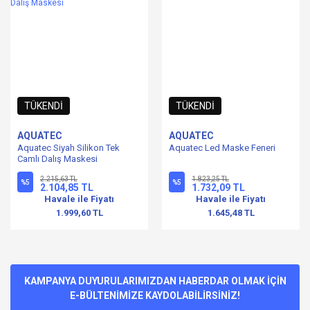
TÜKENDİ
TÜKENDİ
AQUATEC
AQUATEC
Aquatec Siyah Silikon Tek
Aquatec Led Maske Feneri
Camlı Dalış Maskesi
2.215,63 TL
1.823,25 TL
%5
%5
2.104,85 TL
1.732,09 TL
Havale ile Fiyatı
Havale ile Fiyatı
1.999,60 TL
1.645,48 TL
KAMPANYA DUYURULARIMIZDAN HABERDAR OLMAK İÇİN
E-BÜLTENİMİZE KAYDOLABİLİRSİNİZ!