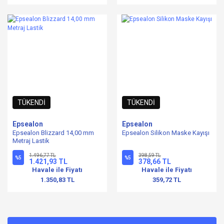
TÜKENDİ
TÜKENDİ
Epsealon
Epsealon
Epsealon Blizzard 14,00 mm
Epsealon Silikon Maske Kayışı
Metraj Lastik
1.496,77 TL
398,59 TL
%5
%5
1.421,93 TL
378,66 TL
Havale ile Fiyatı
Havale ile Fiyatı
1.350,83 TL
359,72 TL