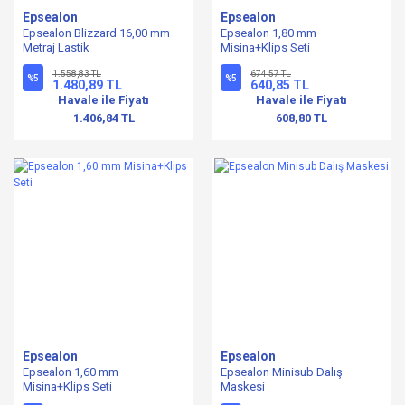
Epsealon
Epsealon
Epsealon Blizzard 16,00 mm
Epsealon 1,80 mm
Metraj Lastik
Misina+Klips Seti
1.558,83 TL
674,57 TL
%5
%5
1.480,89 TL
640,85 TL
Havale ile Fiyatı
Havale ile Fiyatı
1.406,84 TL
608,80 TL
Epsealon
Epsealon
Epsealon 1,60 mm
Epsealon Minisub Dalış
Misina+Klips Seti
Maskesi