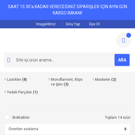
SAAT 15:30'a KADAR VERECEĞİNİZ SİPARİŞLER İÇİN AYNI GÜN
KARGO İMKANI!
Hoşgeldiniz
Giriş Yap
Üye Ol
ARA
Lastikler
(8)
Monoflament, Klips
Maskeler
(2)
ve İpler
(3)
Yedek Parçalar
(1)
Stoktakiler
Toplam 14 ürün