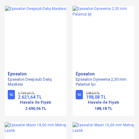
Epsealon
Epsealon
Epsealon Deepsub Dalış
Epsealon Dyneema 2,30 mm
Maskesi
Palamut İpi
2.759,63 TL
208,50 TL
%5
%5
2.621,64 TL
198,08 TL
Havale ile Fiyatı
Havale ile Fiyatı
2.490,56 TL
188,18 TL