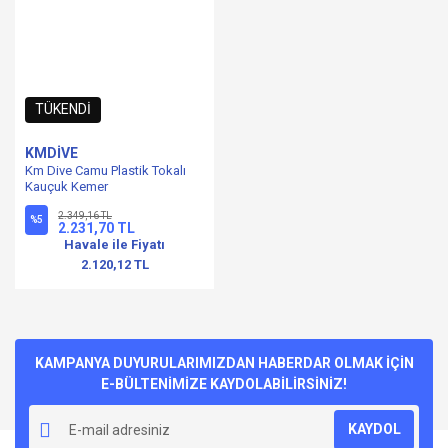
TÜKENDİ
KMDİVE
Km Dive Camu Plastik Tokalı
Kauçuk Kemer
2.349,16 TL
%5
2.231,70 TL
Havale ile Fiyatı
2.120,12 TL
KAMPANYA DUYURULARIMIZDAN HABERDAR OLMAK İÇİN
E-BÜLTENİMİZE KAYDOLABİLİRSİNİZ!
KAYDOL