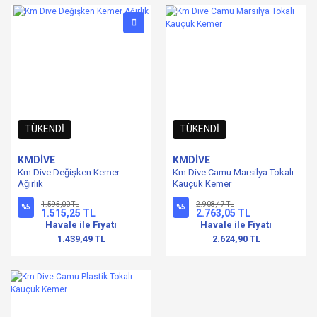
TÜKENDİ
TÜKENDİ
KMDİVE
KMDİVE
Km Dive Değişken Kemer
Km Dive Camu Marsilya Tokalı
Ağırlık
Kauçuk Kemer
1.595,00 TL
2.908,47 TL
%5
%5
1.515,25 TL
2.763,05 TL
Havale ile Fiyatı
Havale ile Fiyatı
1.439,49 TL
2.624,90 TL