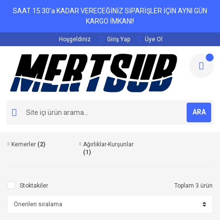
SAAT 15:30'a KADAR VERECEĞİNİZ SİPARİŞLER İÇİN AYNI GÜN
KARGO İMKANI!
Hoşgeldiniz
Giriş Yap
Üye Ol
ARA
Kemerler
(2)
Ağırlıklar-Kurşunlar
(1)
Stoktakiler
Toplam 3 ürün