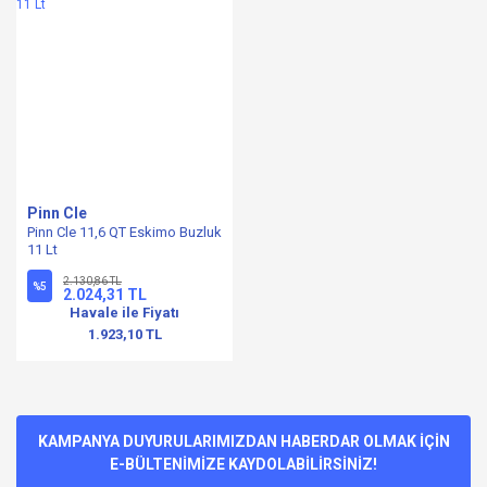
Pinn Cle
Pinn Cle 11,6 QT Eskimo Buzluk
11 Lt
2.130,86 TL
%5
2.024,31 TL
Havale ile Fiyatı
1.923,10 TL
KAMPANYA DUYURULARIMIZDAN HABERDAR OLMAK İÇİN
E-BÜLTENİMİZE KAYDOLABİLİRSİNİZ!