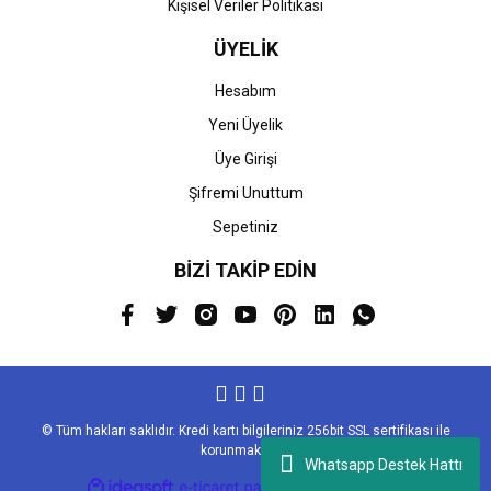
Kişisel Veriler Politikası
ÜYELİK
Hesabım
Yeni Üyelik
Üye Girişi
Şifremi Unuttum
Sepetiniz
BİZİ TAKİP EDİN
© Tüm hakları saklıdır. Kredi kartı bilgileriniz 256bit SSL sertifikası ile
korunmaktadır.
Whatsapp Destek Hattı
ile
ideasoft
e-