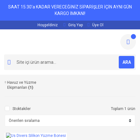
SAAT 15:30'a KADAR VERECEĞİNİZ SİPARİŞLER İÇİN AYNI GÜN
KARGO İMKANI!
Hoşgeldiniz
Giriş Yap
Üye Ol
ARA
Havuz ve Yüzme
Ekipmanları
(1)
Stoktakiler
Toplam 1 ürün